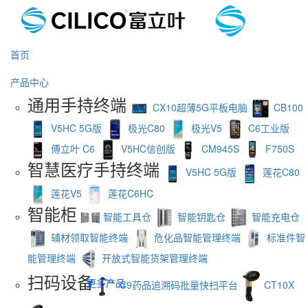
首页
产品中心
通用手持终端
CX10超薄5G平板电脑
CB100
V5HC 5G版
极光C80
极光V5
C6工业版
傅立叶 C6
V5HC信创版
CM945S
F750S
智慧医疗手持终端
V5HC 5G版
莲花C80
莲花V5
莲花C6HC
智能柜
智能工具仓
智能钥匙仓
智能充电仓
辅材领取智能终端
危化品智能管理终端
标准件智
能管理终端
开放式智能货架管理终端
扫码设备
更多产品
C9药品追溯码批量快扫平台
CT10X