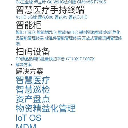
C6工业版
傅立叶 C6
V5HC信创版
CM945S
F750S
智慧医疗手持终端
V5HC 5G版
莲花C80
莲花V5
莲花C6HC
智能柜
智能工具仓
智能钥匙仓
智能充电仓
辅材领取智能终端
危化
品智能管理终端
标准件智能管理终端
开放式智能货架管理终
端
扫码设备
C9药品追溯码批量快扫平台
CT10X
CT007X
解决方案
解决方案
智慧医疗
智慧巡检
资产盘点
物资精益化管理
loT OS
MDM