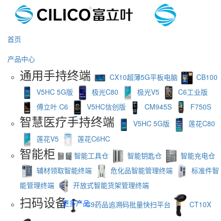
首页
产品中心
通用手持终端
CX10超薄5G平板电脑
CB100
V5HC 5G版
极光C80
极光V5
C6工业版
傅立叶 C6
V5HC信创版
CM945S
F750S
智慧医疗手持终端
V5HC 5G版
莲花C80
莲花V5
莲花C6HC
智能柜
智能工具仓
智能钥匙仓
智能充电仓
辅材领取智能终端
危化品智能管理终端
标准件智
能管理终端
开放式智能货架管理终端
扫码设备
更多产品
C9药品追溯码批量快扫平台
CT10X