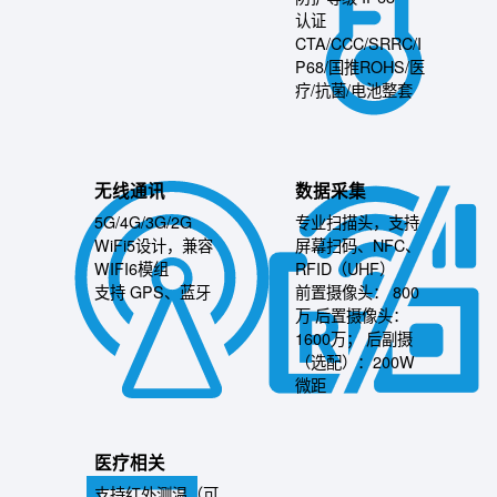
认证
CTA/CCC/SRRC/I
P68/国推ROHS/医
疗/抗菌/电池整套
无线通讯
数据采集
5G/4G/3G/2G
专业扫描头，支持
WiFi5设计，兼容
屏幕扫码、NFC、
WIFI6模组
RFID（UHF）
支持 GPS、蓝牙
前置摄像头： 800
万 后置摄像头：
1600万； 后副摄
（选配）：200W
微距
医疗相关
支持红外测温（可