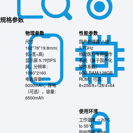
规格参数
物理参数
性能参数
尺寸
国产处理器 八核
162*78*19.8mm(
2.7GHz
长×宽×高)
移动医疗专用操作
显示屏 5.7吋IPS
系统（基于国产化
屏，分辨率：
操作系统）
1080*2160
6GB RAM/128GB
电池容量：
ROM；可选：
5000mAh；厚电
8+256/8+128/4+64
（可选），容量：
6500mAh
使用环境
工作温度 －20℃
to 55℃
防护等级 IP68