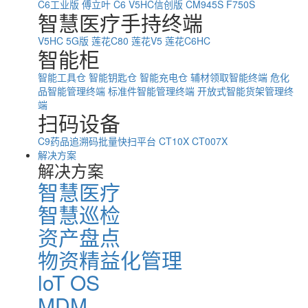
C6工业版
傅立叶 C6
V5HC信创版
CM945S
F750S
智慧医疗手持终端
V5HC 5G版
莲花C80
莲花V5
莲花C6HC
智能柜
智能工具仓
智能钥匙仓
智能充电仓
辅材领取智能终端
危化
品智能管理终端
标准件智能管理终端
开放式智能货架管理终
端
扫码设备
C9药品追溯码批量快扫平台
CT10X
CT007X
解决方案
解决方案
智慧医疗
智慧巡检
资产盘点
物资精益化管理
loT OS
MDM