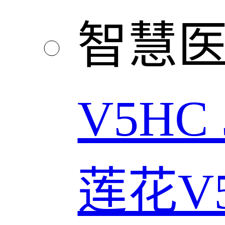
智慧
V5HC
莲花V