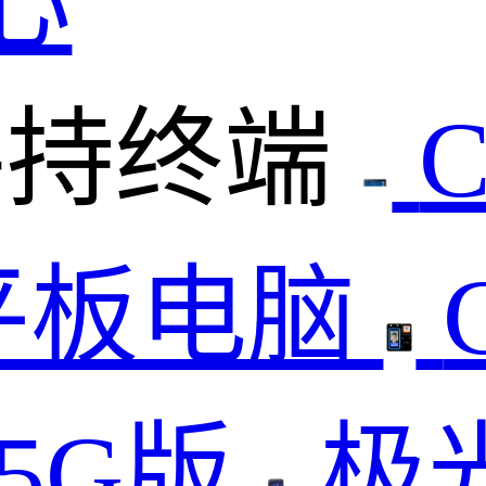
心
手持终端
平板电脑
 5G版
极