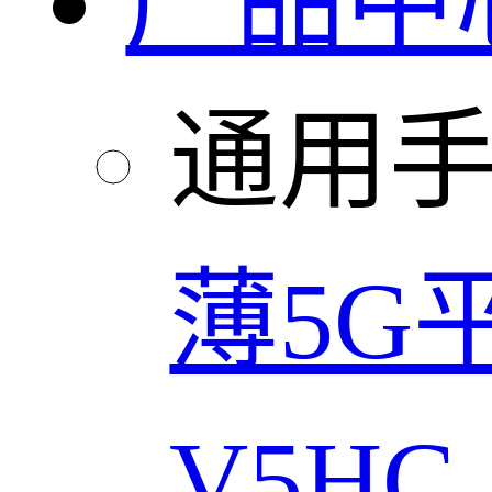
产品中
通用
薄5G
V5HC