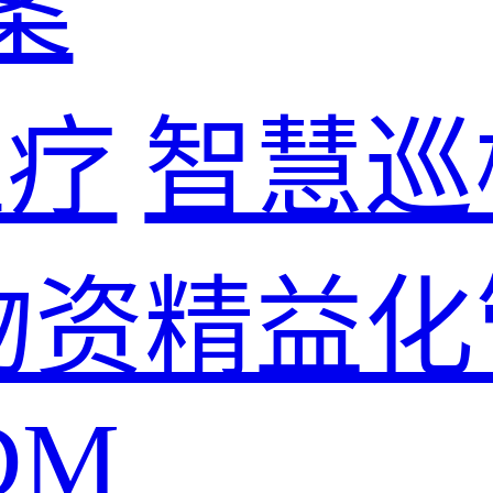
案
医疗
智慧巡
物资精益化
DM