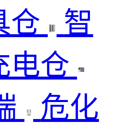
具仓
智
充电仓
端
危化