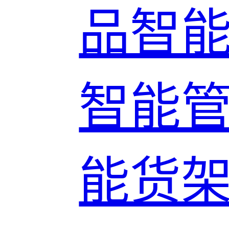
品智
智能
能货