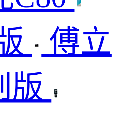
业版
傅立
创版