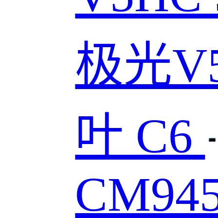
极光V
叶 C6
CM94