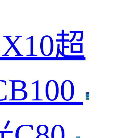
CX10超
CB100
光C80