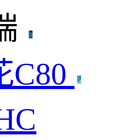
端
花C80
HC