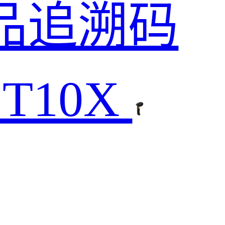
药品追溯码
CT10X