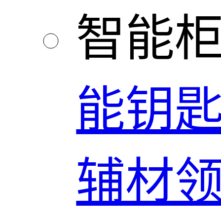
智能
能钥
辅材