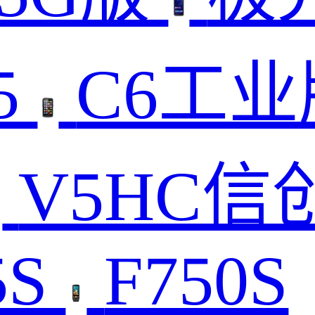
5
C6工
V5HC信
5S
F750S