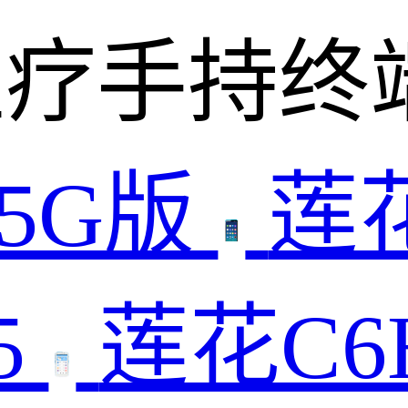
医疗手持终
 5G版
莲
5
莲花C6