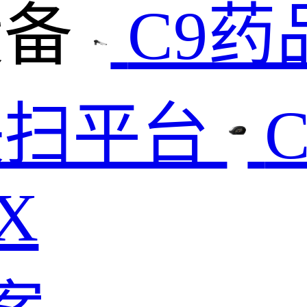
设备
C9
快扫平台
X