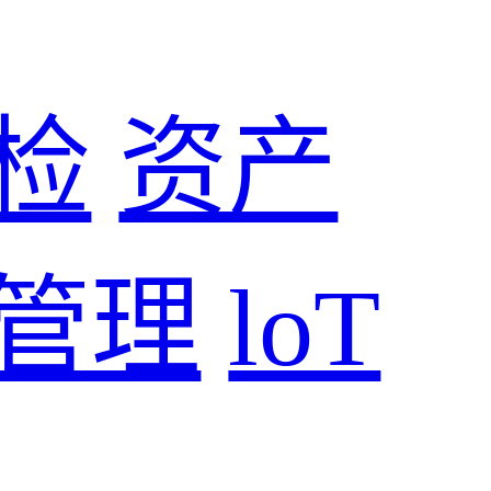
检
资产
管理
loT