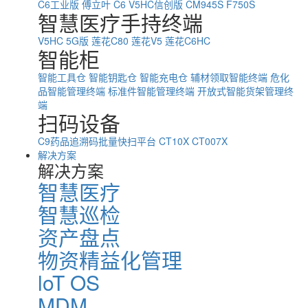
C6工业版
傅立叶 C6
V5HC信创版
CM945S
F750S
智慧医疗手持终端
V5HC 5G版
莲花C80
莲花V5
莲花C6HC
智能柜
智能工具仓
智能钥匙仓
智能充电仓
辅材领取智能终端
危化
品智能管理终端
标准件智能管理终端
开放式智能货架管理终
端
扫码设备
C9药品追溯码批量快扫平台
CT10X
CT007X
解决方案
解决方案
智慧医疗
智慧巡检
资产盘点
物资精益化管理
loT OS
MDM