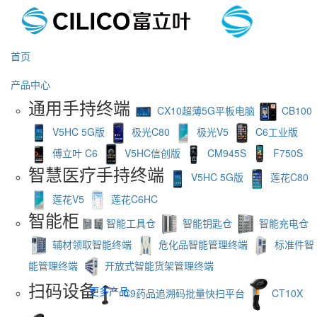
首页
产品中心
通用手持终端
CX10超薄5G平板电脑
CB100
V5HC 5G版
极光C80
极光V5
C6工业版
傅立叶 C6
V5HC信创版
CM945S
F750S
智慧医疗手持终端
V5HC 5G版
莲花C80
莲花V5
莲花C6HC
智能柜
智能工具仓
智能钥匙仓
智能充电仓
辅材领取智能终端
危化品智能管理终端
标准件智
能管理终端
开放式智能货架管理终端
扫码设备
更多产品
C9药品追溯码批量快扫平台
CT10X