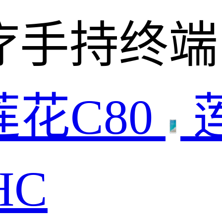
疗手持终端
莲花C80
HC