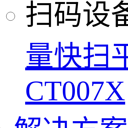
扫码设
量快扫
CT007X