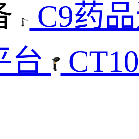
备
C9药
平台
CT1