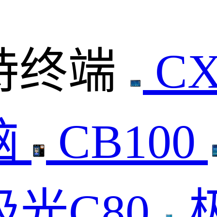
持终端
C
脑
CB100
极光C80