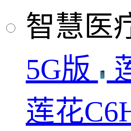
智慧医
5G版
莲花C6