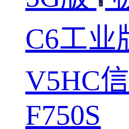
C6工业
V5HC
F750S