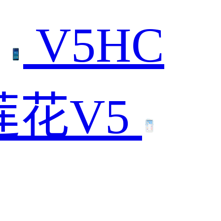
V5HC
莲花V5