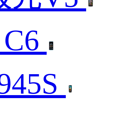
 C6
945S