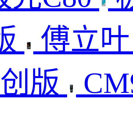
版
傅立叶
信创版
CM