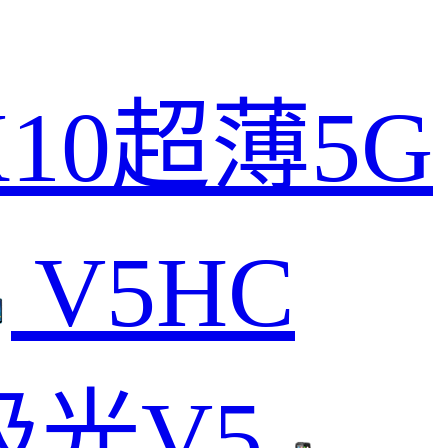
X10超薄5G
V5HC
极光V5