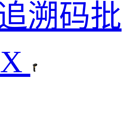
品追溯码批
0X