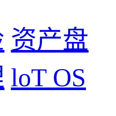
检
资产盘
理
loT OS