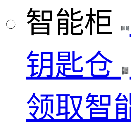
智能柜
钥匙仓
领取智