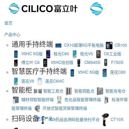
首页
产品中心
通用手持终端
CX10超薄5G平板电脑
CB100
V5HC 5G版
极光C80
极光V5
C6工业版
傅立叶 C6
V5HC信创版
CM945S
F750S
智慧医疗手持终端
V5HC 5G版
莲花C80
莲花V5
莲花C6HC
智能柜
智能工具仓
智能钥匙仓
智能充电仓
辅材领取智能终端
危化品智能管理终端
标准件智
能管理终端
开放式智能货架管理终端
扫码设备
更多产品
C9药品追溯码批量快扫平台
CT10X