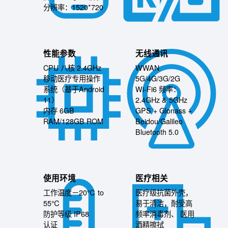
分辨率：1520*720
性能参数
无线通讯
CPU 八核 2.4GHz
WWAN
移动医疗专用操作
5G/4G/3G/2G
系统（基于Android
Wi-Fi6 频率：
11）
2.4GHz & 5GHz
内存 6GB
GPS + Glonass +
RAM/128GB ROM
Beidou/Galileo
Bluetooth 5.0
使用环境
医疗相关
工作温度－20℃ to
医疗级抗菌外壳，
55℃
易于清洁，耐受高
防护等级 IP68
频率消毒剂、 医用
认证
酒精擦拭