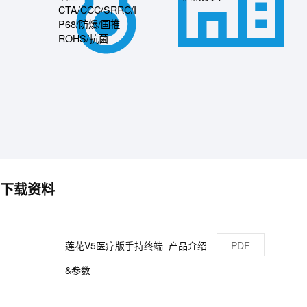
CTA/CCC/SRRC/I
P68/防爆/国推
ROHS/抗菌
下载资料
莲花V5医疗版手持终端_产品介绍
PDF
&参数