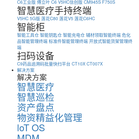
C6工业版
傅立叶 C6
V5HC信创版
CM945S
F750S
智慧医疗手持终端
V5HC 5G版
莲花C80
莲花V5
莲花C6HC
智能柜
智能工具仓
智能钥匙仓
智能充电仓
辅材领取智能终端
危化
品智能管理终端
标准件智能管理终端
开放式智能货架管理终
端
扫码设备
C9药品追溯码批量快扫平台
CT10X
CT007X
解决方案
解决方案
智慧医疗
智慧巡检
资产盘点
物资精益化管理
loT OS
MDM