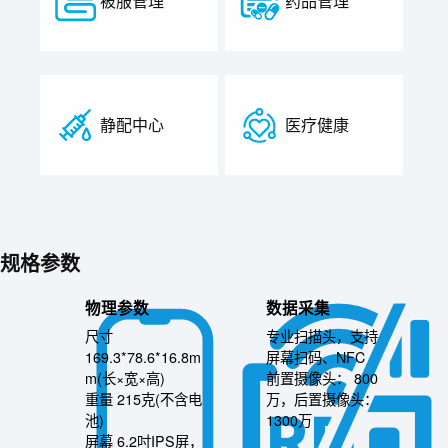
被服管理
药品管理
静配中心
医疗健康
规格参数
物理参数
数据采集
尺寸
专业扫描头，支持
169.3*78.6*16.8m
屏幕扫码、NFC
m(长×宽×高)
前置摄像头： 800
重量 215克(不含电
万，后置摄像头：
池)
1300万
屏幕 6.2吋IPS屏，