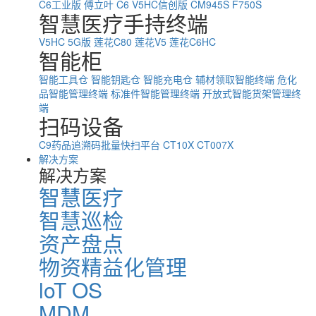
C6工业版
傅立叶 C6
V5HC信创版
CM945S
F750S
智慧医疗手持终端
V5HC 5G版
莲花C80
莲花V5
莲花C6HC
智能柜
智能工具仓
智能钥匙仓
智能充电仓
辅材领取智能终端
危化
品智能管理终端
标准件智能管理终端
开放式智能货架管理终
端
扫码设备
C9药品追溯码批量快扫平台
CT10X
CT007X
解决方案
解决方案
智慧医疗
智慧巡检
资产盘点
物资精益化管理
loT OS
MDM