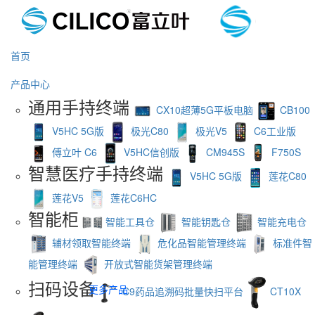
首页
产品中心
通用手持终端
CX10超薄5G平板电脑
CB100
V5HC 5G版
极光C80
极光V5
C6工业版
傅立叶 C6
V5HC信创版
CM945S
F750S
智慧医疗手持终端
V5HC 5G版
莲花C80
莲花V5
莲花C6HC
智能柜
智能工具仓
智能钥匙仓
智能充电仓
辅材领取智能终端
危化品智能管理终端
标准件智
能管理终端
开放式智能货架管理终端
扫码设备
更多产品
C9药品追溯码批量快扫平台
CT10X