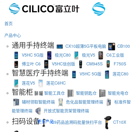
首页
产品中心
通用手持终端
CX10超薄5G平板电脑
CB100
V5HC 5G版
极光C80
极光V5
C6工业版
傅立叶 C6
V5HC信创版
CM945S
F750S
智慧医疗手持终端
V5HC 5G版
莲花C80
莲花V5
莲花C6HC
智能柜
智能工具仓
智能钥匙仓
智能充电仓
辅材领取智能终端
危化品智能管理终端
标准件智
能管理终端
开放式智能货架管理终端
扫码设备
更多产品
C9药品追溯码批量快扫平台
CT10X