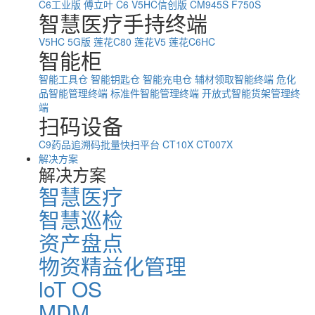
C6工业版
傅立叶 C6
V5HC信创版
CM945S
F750S
智慧医疗手持终端
V5HC 5G版
莲花C80
莲花V5
莲花C6HC
智能柜
智能工具仓
智能钥匙仓
智能充电仓
辅材领取智能终端
危化
品智能管理终端
标准件智能管理终端
开放式智能货架管理终
端
扫码设备
C9药品追溯码批量快扫平台
CT10X
CT007X
解决方案
解决方案
智慧医疗
智慧巡检
资产盘点
物资精益化管理
loT OS
MDM