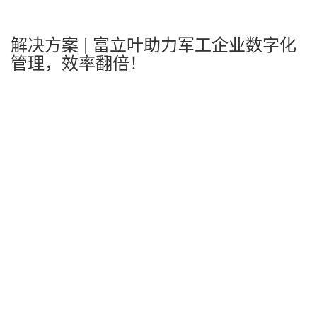
解决方案 | 富立叶助力军工企业数字化
管理，效率翻倍！
解决方案 | 富立叶助力军工企业数字化
管理，效率翻倍！
2024-01-08 08:30:47
来源：小富
某军工单位隶属中华人民解放军一航空工厂管理部，
负责飞机、发动机及其附件、机载设备的修理检测等工
作。
仓库各类工器具拥有上千种，零件繁杂且管理繁琐。
如何有效提升仓储作业效率，实现物料信息化、透明化管
理水平，成为一项重要建设内容。