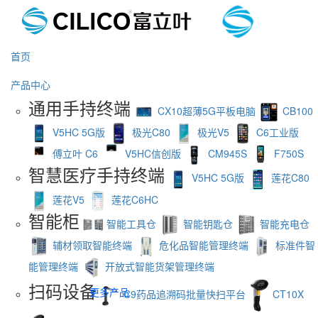
首页
产品中心
通用手持终端
CX10超薄5G平板电脑
CB100
V5HC 5G版
极光C80
极光V5
C6工业版
傅立叶 C6
V5HC信创版
CM945S
F750S
智慧医疗手持终端
V5HC 5G版
莲花C80
莲花V5
莲花C6HC
智能柜
智能工具仓
智能钥匙仓
智能充电仓
辅材领取智能终端
危化品智能管理终端
标准件智
能管理终端
开放式智能货架管理终端
扫码设备
更多产品
C9药品追溯码批量快扫平台
CT10X