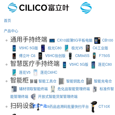
首页
产品中心
通用手持终端
CX10超薄5G平板电脑
CB100
V5HC 5G版
极光C80
极光V5
C6工业版
傅立叶 C6
V5HC信创版
CM945S
F750S
智慧医疗手持终端
V5HC 5G版
莲花C80
莲花V5
莲花C6HC
智能柜
智能工具仓
智能钥匙仓
智能充电仓
辅材领取智能终端
危化品智能管理终端
标准件智
能管理终端
开放式智能货架管理终端
扫码设备
更多产品
C9药品追溯码批量快扫平台
CT10X