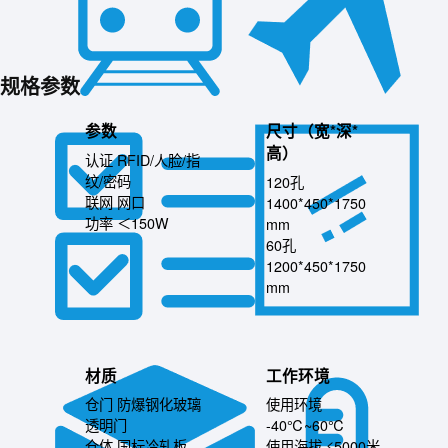
规格参数
参数
尺寸（宽*深*
高）
认证 RFID/人脸/指
纹/密码
120孔
联网 网口
1400*450*1750
功率 ＜150W
mm
60孔
1200*450*1750
mm
材质
工作环境
仓门 防爆钢化玻璃
使用环境
透明门
-40℃~60℃
仓体 国标冷轧板，
使用海拔 ≤5000米