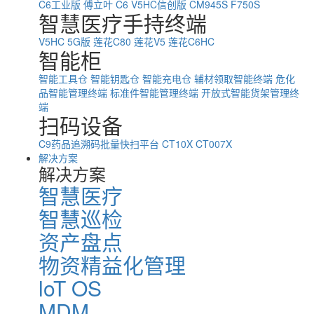
C6工业版
傅立叶 C6
V5HC信创版
CM945S
F750S
智慧医疗手持终端
V5HC 5G版
莲花C80
莲花V5
莲花C6HC
智能柜
智能工具仓
智能钥匙仓
智能充电仓
辅材领取智能终端
危化
品智能管理终端
标准件智能管理终端
开放式智能货架管理终
端
扫码设备
C9药品追溯码批量快扫平台
CT10X
CT007X
解决方案
解决方案
智慧医疗
智慧巡检
资产盘点
物资精益化管理
loT OS
MDM