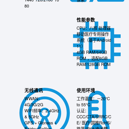
80
性能参数
CPU：八核 处理器
移动医疗专用操作
系统（基于Android
11）
4GB RAM/64GB
ROM ，选配6GB
RAM/128GB ROM
无线通讯
使用环境
WWAN：
工作温度：－20℃
4G/3G/2G
to 55℃
WIFI频率：2.4GHz
认证：
& 5GHz
CCC/CTA/SRRC/C
GPS + Glonass +
E/ 医疗/国推RoHS/
Beidou/Galileo
跌落/IP68/电池整