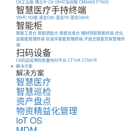
C6工业版
傅立叶 C6
V5HC信创版
CM945S
F750S
智慧医疗手持终端
V5HC 5G版
莲花C80
莲花V5
莲花C6HC
智能柜
智能工具仓
智能钥匙仓
智能充电仓
辅材领取智能终端
危化
品智能管理终端
标准件智能管理终端
开放式智能货架管理终
端
扫码设备
C9药品追溯码批量快扫平台
CT10X
CT007X
解决方案
解决方案
智慧医疗
智慧巡检
资产盘点
物资精益化管理
loT OS
MDM