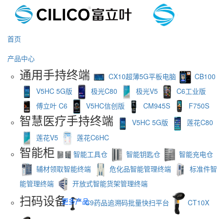
首页
产品中心
通用手持终端
CX10超薄5G平板电脑
CB100
V5HC 5G版
极光C80
极光V5
C6工业版
傅立叶 C6
V5HC信创版
CM945S
F750S
智慧医疗手持终端
V5HC 5G版
莲花C80
莲花V5
莲花C6HC
智能柜
智能工具仓
智能钥匙仓
智能充电仓
辅材领取智能终端
危化品智能管理终端
标准件智
能管理终端
开放式智能货架管理终端
扫码设备
更多产品
C9药品追溯码批量快扫平台
CT10X