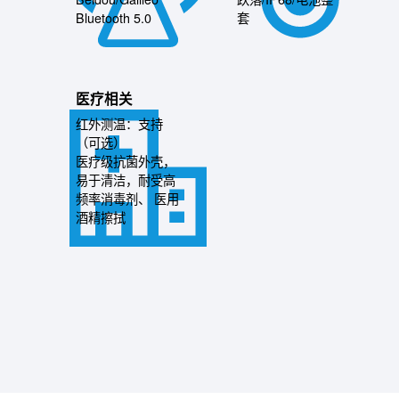
Bluetooth 5.0
套
医疗相关
红外测温：支持
（可选）
医疗级抗菌外壳，
易于清洁，耐受高
频率消毒剂、 医用
酒精擦拭