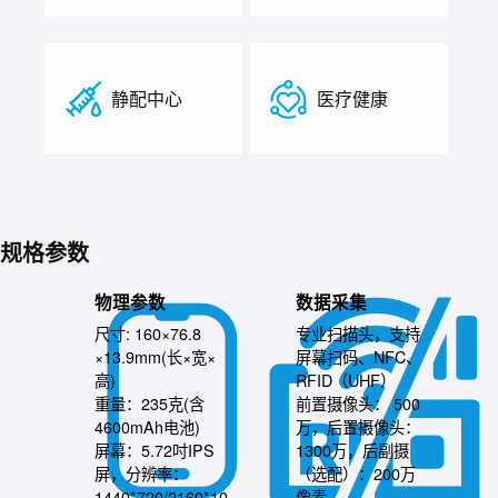
静配中心
医疗健康
规格参数
物理参数
数据采集
尺寸: 160×76.8
专业扫描头，支持
×13.9mm(长×宽×
屏幕扫码、NFC、
高)
RFID（UHF）
重量：235克(含
前置摄像头： 500
4600mAh电池)
万，后置摄像头：
屏幕：5.72吋IPS
1300万，后副摄
屏，分辨率：
（选配）：200万
1440*720/2160*10
像素