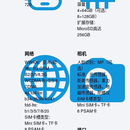
容量：
720
4+64GB（可选：
8+128GB）
扩展存储：
MicroSD高达
256GB
网络
相机
WWAN：亚洲+欧
人脸识别：MP（可
洲，2G GSM
选）
B2/3/5/8,3G
标准：光传感器，
WCDMA B1/2/5/8
距离传感器，重力
CDMA
加速度传感器，地
4g tdd-lte:
磁传感器，陀螺仪
b34/38/39/40/41
SIM卡槽类型：
fdd-lte:
Mini SIM卡+ TF卡
b1/3/5/7/8/20
8 PSAM卡
SIM卡槽类型：
Mini SIM卡+ TF卡
8 PSAM卡