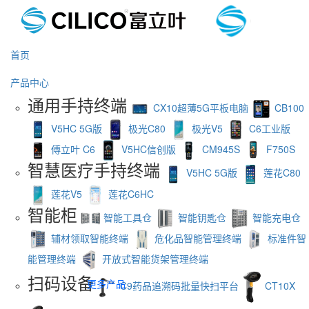
首页
产品中心
通用手持终端
CX10超薄5G平板电脑
CB100
V5HC 5G版
极光C80
极光V5
C6工业版
傅立叶 C6
V5HC信创版
CM945S
F750S
智慧医疗手持终端
V5HC 5G版
莲花C80
莲花V5
莲花C6HC
智能柜
智能工具仓
智能钥匙仓
智能充电仓
辅材领取智能终端
危化品智能管理终端
标准件智
能管理终端
开放式智能货架管理终端
扫码设备
更多产品
C9药品追溯码批量快扫平台
CT10X