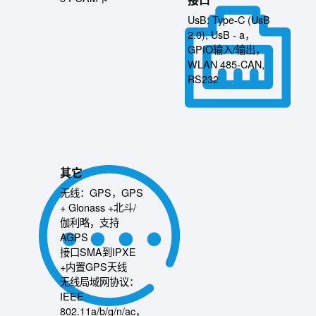
接口
UsB: Type-C (UsB
2.0), UsB - a，
GPIO输入/输出，
WLAN 485-CAN,
RS232
其它
无线：GPS，GPS
+ Glonass +北斗/
伽利略，支持
AGPS
接口SMA到IPXE
+内置GPS天线
无线局域网协议：
IEEE
802.11a/b/g/n/ac，