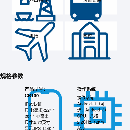
机场
学校
规格参数
产品型号：
操作系统
CB100
操作系统：
Android11（可
IP65认证
选：Android13）
尺寸(毫米):224 *
CPU：八核
204 * 47毫米
2.2GHz, 12nm
尺寸:5.72英寸
A53
显示:IPS 1440 *