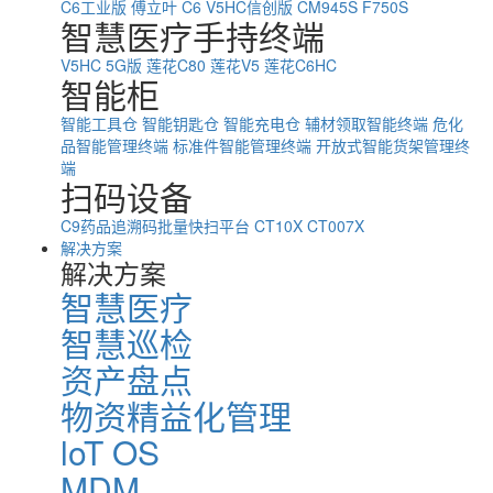
C6工业版
傅立叶 C6
V5HC信创版
CM945S
F750S
智慧医疗手持终端
V5HC 5G版
莲花C80
莲花V5
莲花C6HC
智能柜
智能工具仓
智能钥匙仓
智能充电仓
辅材领取智能终端
危化
品智能管理终端
标准件智能管理终端
开放式智能货架管理终
端
扫码设备
C9药品追溯码批量快扫平台
CT10X
CT007X
解决方案
解决方案
智慧医疗
智慧巡检
资产盘点
物资精益化管理
loT OS
MDM