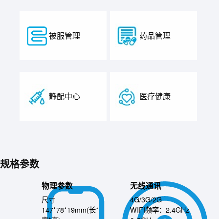
被服管理
药品管理
静配中心
医疗健康
规格参数
物理参数
无线通讯
尺寸
4G/3G/2G
147*78*19mm(长*
WIFI频率：2.4GHz