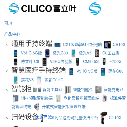
首页
产品中心
通用手持终端
CX10超薄5G平板电脑
CB100
V5HC 5G版
极光C80
极光V5
C6工业版
傅立叶 C6
V5HC信创版
CM945S
F750S
智慧医疗手持终端
V5HC 5G版
莲花C80
莲花V5
莲花C6HC
智能柜
智能工具仓
智能钥匙仓
智能充电仓
辅材领取智能终端
危化品智能管理终端
标准件智
能管理终端
开放式智能货架管理终端
扫码设备
更多产品
C9药品追溯码批量快扫平台
CT10X