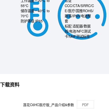
工作温度－20℃ to
认证
55℃
CCC/CTA/SRRC/C
储存温度－40℃ to
E/医疗/国推ROHS/
70℃
跌落/IP65/电池整
防护等级 IP65
套
标配 适配器/数据
线/电池/NFC测试
卡/UHF测试标签
下载资料
莲花C6HC医疗版_产品介绍&参数
PDF