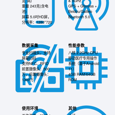
宽*高)
& 5GHz
重量 243克(含电
GPS + Glonass +
池)
Beidou/Galileo
屏幕 5.0吋HD屏，
Bluetooth 5.0
分辨率：1280*720
数据采集
性能参数
专业扫描头，支持
八核 2.2GHz CPU
屏幕扫码
移动医疗专用操作
支持NFC、RFID
系统（基于Android
前置摄像头：500
11）
万，后置摄像头：
4GB RAM/64GB
1300万
ROM
使用环境
其他