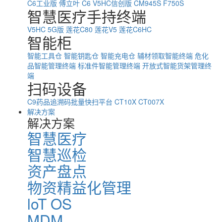
C6工业版
傅立叶 C6
V5HC信创版
CM945S
F750S
智慧医疗手持终端
V5HC 5G版
莲花C80
莲花V5
莲花C6HC
智能柜
智能工具仓
智能钥匙仓
智能充电仓
辅材领取智能终端
危化
品智能管理终端
标准件智能管理终端
开放式智能货架管理终
端
扫码设备
C9药品追溯码批量快扫平台
CT10X
CT007X
解决方案
解决方案
智慧医疗
智慧巡检
资产盘点
物资精益化管理
loT OS
MDM