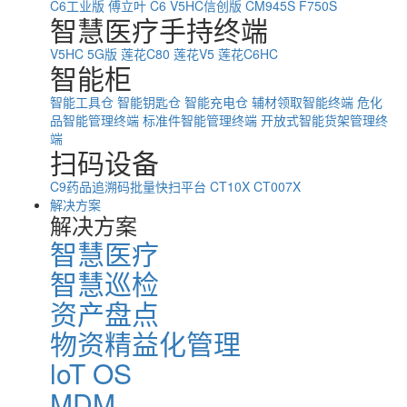
C6工业版
傅立叶 C6
V5HC信创版
CM945S
F750S
智慧医疗手持终端
V5HC 5G版
莲花C80
莲花V5
莲花C6HC
智能柜
智能工具仓
智能钥匙仓
智能充电仓
辅材领取智能终端
危化
品智能管理终端
标准件智能管理终端
开放式智能货架管理终
端
扫码设备
C9药品追溯码批量快扫平台
CT10X
CT007X
解决方案
解决方案
智慧医疗
智慧巡检
资产盘点
物资精益化管理
loT OS
MDM