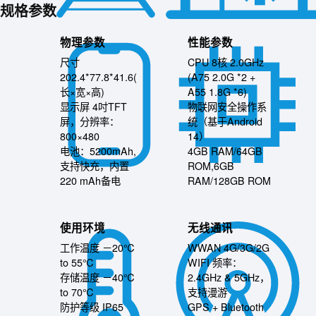
规格参数
物理参数
性能参数
尺寸
CPU 8核 2.0GHz
202.4*77.8*41.6(
(A75 2.0G *2 +
长×宽×高)
A55 1.8G *6)
显示屏 4吋TFT
物联网安全操作系
屏，分辨率：
统（基于Android
800×480
14）
电池：5200mAh,
4GB RAM/64GB
支持快充，内置
ROM,6GB
220 mAh备电
RAM/128GB ROM
使用环境
无线通讯
工作温度 －20℃
WWAN 4G/3G/2G
to 55℃
WIFI 频率：
存储温度 －40℃
2.4GHz & 5GHz，
to 70℃
支持漫游
防护等级 IP65
GPS + Bluetooth