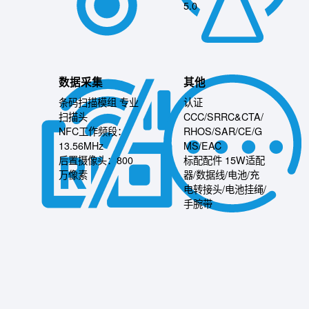
5.0
数据采集
其他
条码扫描模组 专业
认证
扫描头
CCC/SRRC&CTA/
NFC工作频段：
RHOS/SAR/CE/G
13.56MHz
MS/EAC
后置摄像头：800
标配配件 15W适配
万像素
器/数据线/电池/充
电转接头/电池挂绳/
手腕带