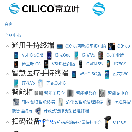
首页
产品中心
通用手持终端
CX10超薄5G平板电脑
CB100
V5HC 5G版
极光C80
极光V5
C6工业版
傅立叶 C6
V5HC信创版
CM945S
F750S
智慧医疗手持终端
V5HC 5G版
莲花C80
莲花V5
莲花C6HC
智能柜
智能工具仓
智能钥匙仓
智能充电仓
辅材领取智能终端
危化品智能管理终端
标准件智
能管理终端
开放式智能货架管理终端
扫码设备
更多产品
C9药品追溯码批量快扫平台
CT10X